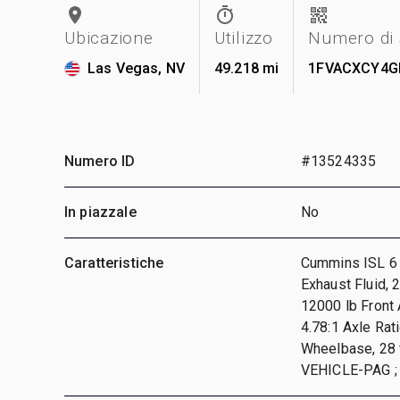
Ubicazione
Utilizzo
Numero di 
Las Vegas, NV
49.218 mi
1FVACXCY4G
Numero ID
#13524335
In piazzale
No
Caratteristiche
Cummins ISL 6 C
Exhaust Fluid, 
12000 lb Front 
4.78:1 Axle Rat
Wheelbase, 28
VEHICLE-PAG ;