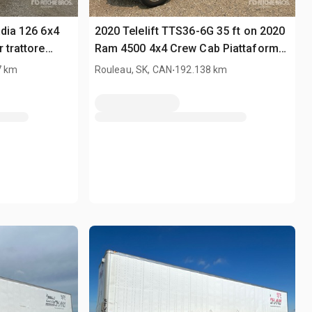
adia 126 6x4
2020 Telelift TTS36-6G 35 ft on 2020
 trattore
Ram 4500 4x4 Crew Cab Piattaforma
Autocarrata
.
7 km
Rouleau, SK, CAN
192.138 km