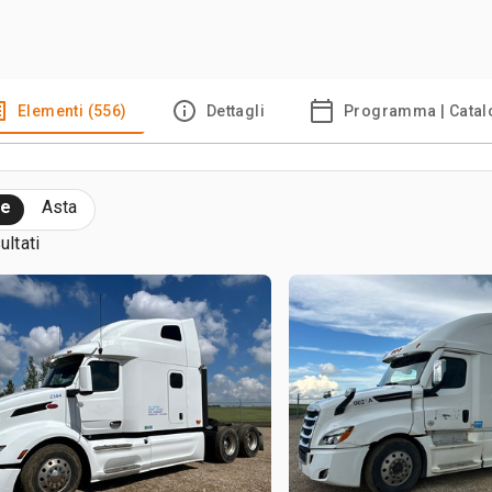
Elementi (556)
Dettagli
Programma | Cata
te
Asta
ultati