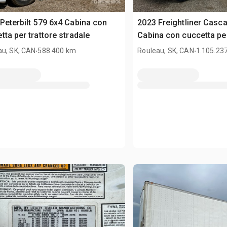
Peterbilt 579 6x4 Cabina con
2023 Freightliner Casc
tta per trattore stradale
Cabina con cuccetta per
.
stradale
.
au, SK, CAN
588.400 km
Rouleau, SK, CAN
1.105.23