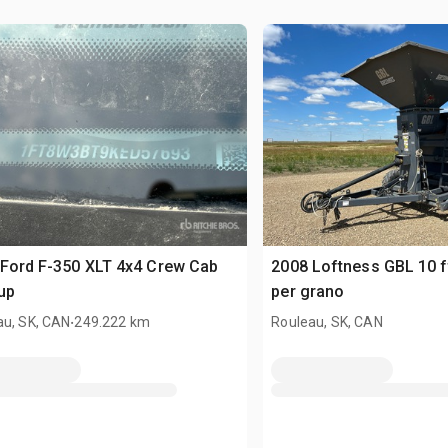
Ford F-350 XLT 4x4 Crew Cab
2008 Loftness GBL 10 
up
per grano
.
au, SK, CAN
249.222 km
Rouleau, SK, CAN