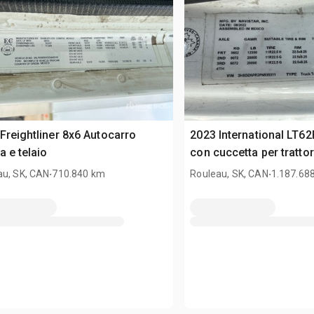
Freightliner 8x6 Autocarro
2023 International LT62
a e telaio
con cuccetta per tratto
.
.
au, SK, CAN
710.840 km
Rouleau, SK, CAN
1.187.68