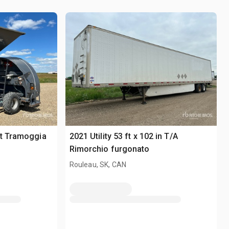
ft Tramoggia
2021 Utility 53 ft x 102 in T/A
Rimorchio furgonato
Rouleau, SK, CAN