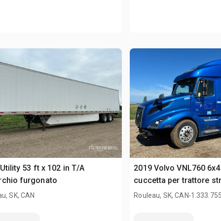
Utility 53 ft x 102 in T/A
2019 Volvo VNL760 6x4
rchio furgonato
cuccetta per trattore st
.
au, SK, CAN
Rouleau, SK, CAN
1.333.75