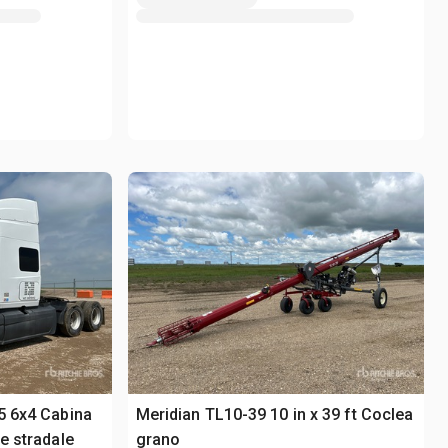
5 6x4 Cabina
Meridian TL10-39 10 in x 39 ft Coclea
re stradale
grano