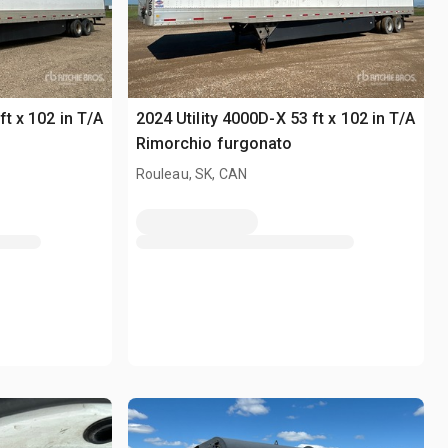
ft x 102 in T/A
2024 Utility 4000D-X 53 ft x 102 in T/A
Rimorchio furgonato
Rouleau, SK, CAN