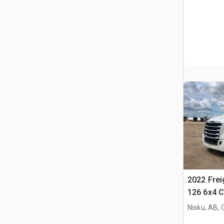
2022 Frei
126 6x4 C
per tratto
Nisku, AB,