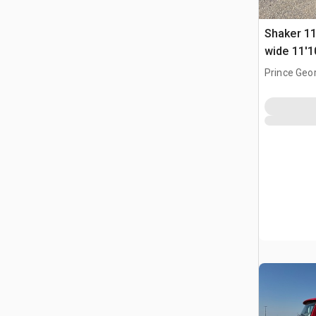
Shaker 11
wide 11'1
lavaggio
Prince Geo