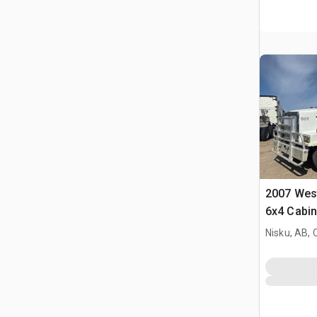
2007 Wes
6x4 Cabin
trattore s
Nisku, AB,