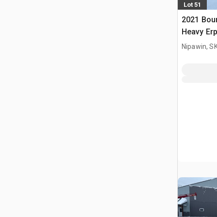
Lot 51
2021 Bour
Heavy Erp
Nipawin, S