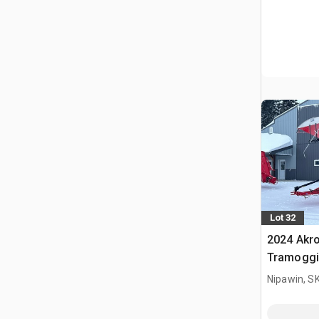
Lot 32
2024 Akro
Tramoggi
Nipawin, S