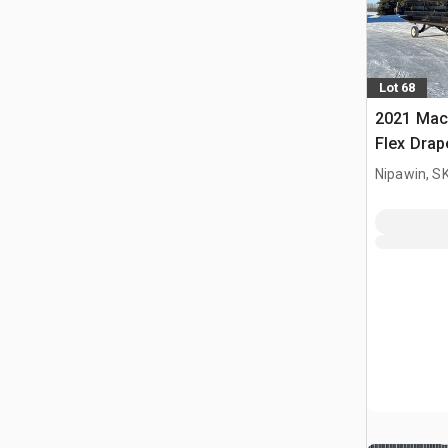
Lot 68
2021 Mac
Flex Drap
mietitreb
Nipawin, S