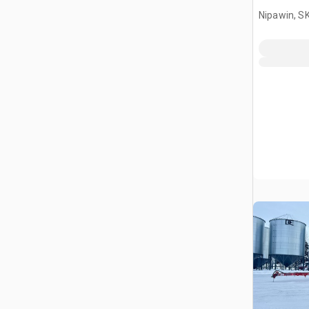
trattore s
Nipawin, S