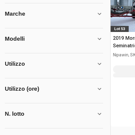
Marche
Lot 53
2019 Morr
Modelli
Seminatri
aria
Nipawin, S
Utilizzo
Utilizzo (ore)
N. lotto