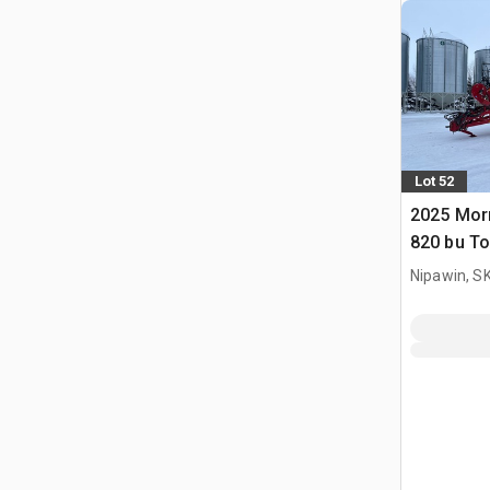
Lot 52
2025 Morr
820 bu T
Carrello 
Nipawin, S