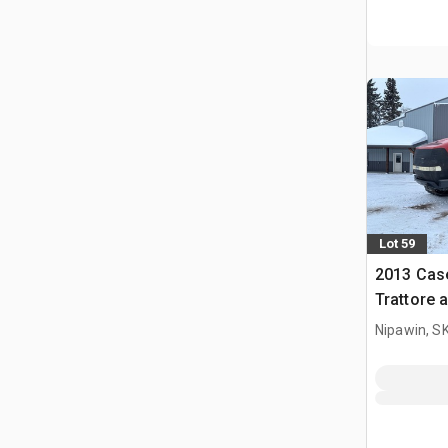
Lot 59
2013 Case
Trattore 
Nipawin, S