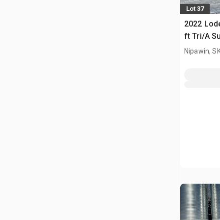
Lot 37
2022 Lode
ft Tri/A S
Rimorchio
Nipawin, S