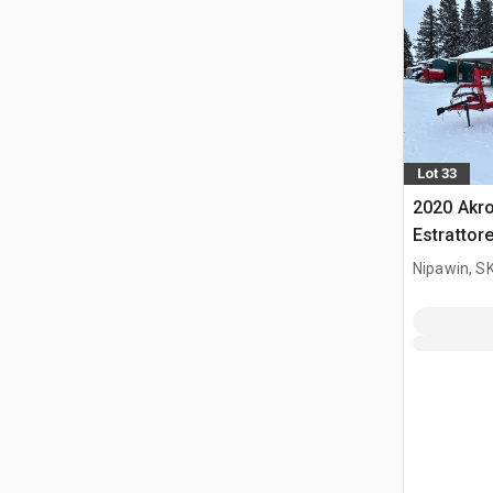
Lot 33
2020 Akro
Estrattor
Nipawin, S