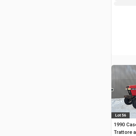
Lot 56
1990 Cas
Trattore 