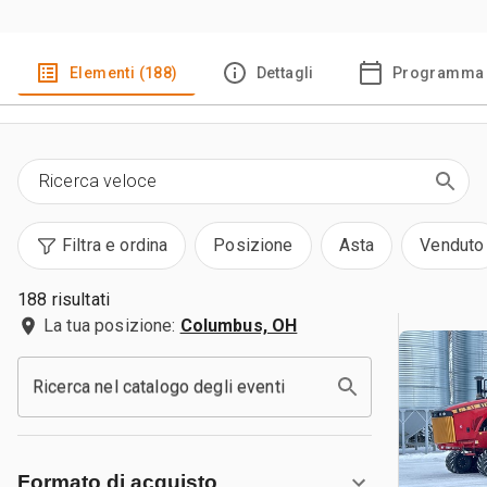
Elementi (188)
Dettagli
Programma 
Filtra e ordina
Posizione
Asta
Venduto
188 risultati
La tua posizione:
Columbus, OH
Ricerca nel catalogo degli eventi
Formato di acquisto