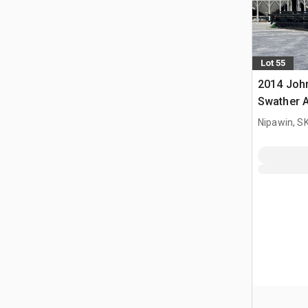
Lot 55
2014 John
Swather 
Nipawin, S