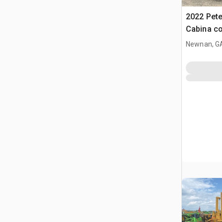
2022 Pete
Cabina co
trattore s
Newnan, G