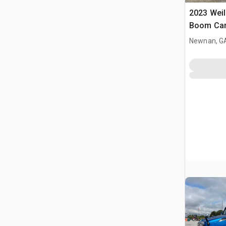
2023 Wei
Boom Cari
rimorchio
Newnan, G