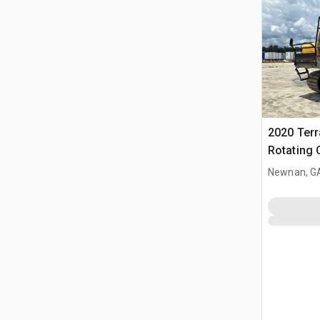
2020 Ter
Rotating 
cingolato
Newnan, G