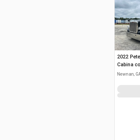
2022 Pete
Cabina co
trattore s
Newnan, G