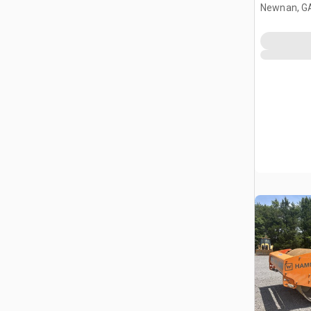
trattore s
Newnan, G