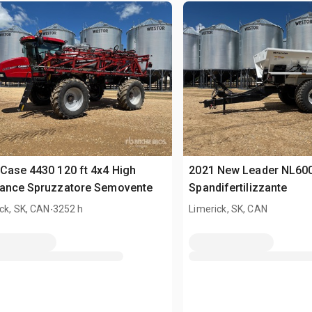
Case 4430 120 ft 4x4 High
2021 New Leader NL60
rance Spruzzatore Semovente
Spandifertilizzante
.
ck, SK, CAN
3252 h
Limerick, SK, CAN