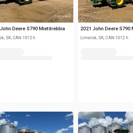
John Deere S790 Mietitrebbia
2021 John Deere S790 M
.
.
ck, SK, CAN
1012 h
Limerick, SK, CAN
1012 h