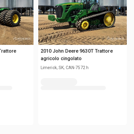
rattore
2010 John Deere 9630T Trattore
agricolo cingolato
.
Limerick, SK, CAN
7572 h