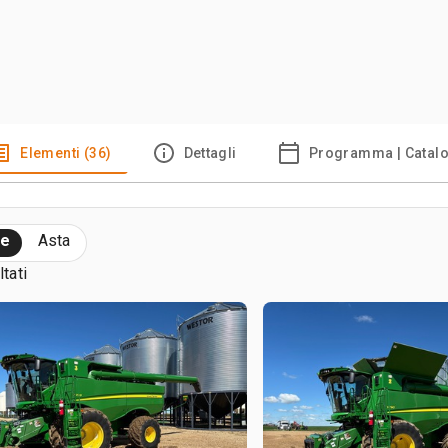
Elementi (36)
Dettagli
Programma | Catal
te
Asta
ltati