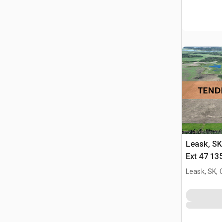
Leask, S
Ext 47 13
Title App
Leask, SK,
fattoria