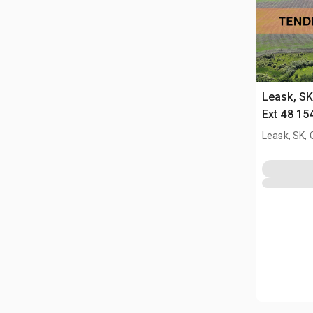
Leask, S
Ext 48 15
Title App
Leask, SK,
fattoria