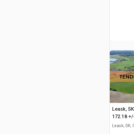
Leask, S
172.18 +/
Appezzame
Leask, SK,