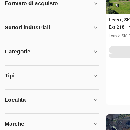
Formato di acquisto
Leask, S
Ext 218 1
Settori industriali
Title Terr
Leask, SK,
Categorie
Tipi
Località
Marche