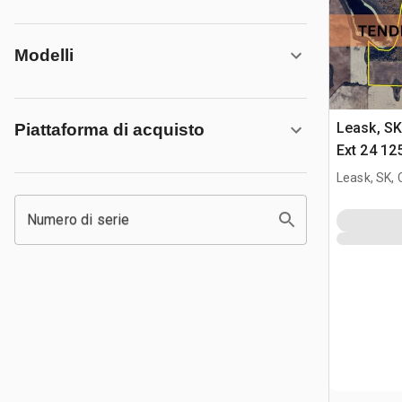
Modelli
Leask, S
Piattaforma di acquisto
Ext 24 12
Title App
Leask, SK,
fattoria
Numero di serie