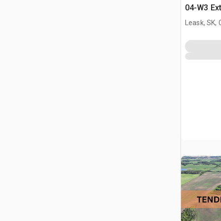
04-W3 Ext
235.65 +/
Leask, SK,
Appezzame