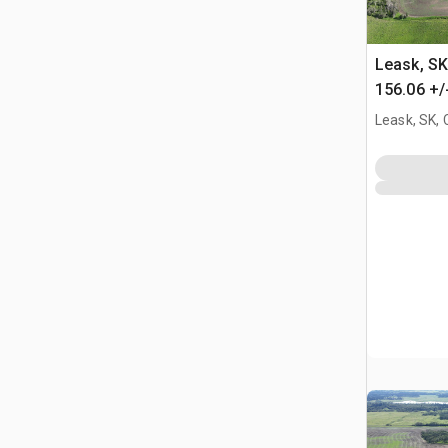
Leask, S
156.06 +/
Appezzame
Leask, SK,