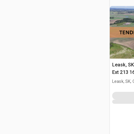
Leask, S
Ext 213 1
Title App
Leask, SK,
fattoria