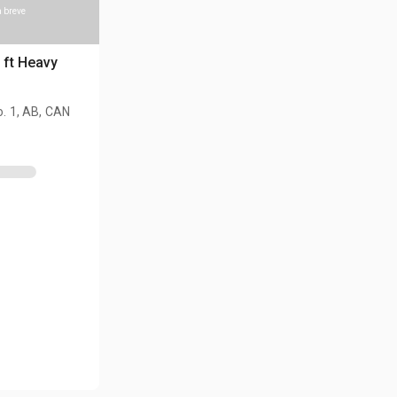
a breve
 ft Heavy
o. 1, AB, CAN