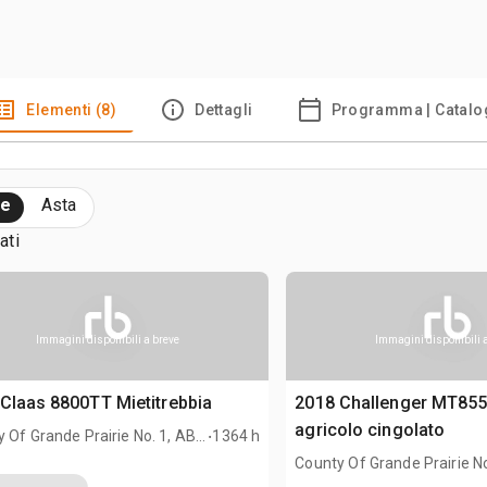
Elementi (8)
Dettagli
Programma | Catalo
te
Asta
ati
Immagini disponibili a breve
Immagini disponibili 
Claas 8800TT Mietitrebbia
2018 Challenger MT855
.
agricolo cingolato
 Of Grande Prairie No. 1, AB,
1364 h
County Of Grande Prairie No
CAN