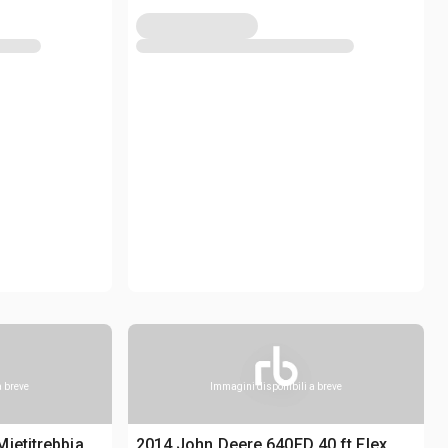
a breve
Immagini disponibili a breve
ietitrebbia
2014 John Deere 640FD 40 ft Flex