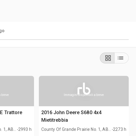
go
a breve
Immagini disponibili a breve
E Trattore
2016 John Deere S680 4x4
Mietitrebbia
.
.
. 1, AB,
2993 h
County Of Grande Prairie No. 1, AB,
2273 h
CAN