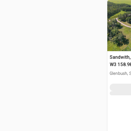
Sandwith,
W3 158.98
Terreno p
Glenbush, 