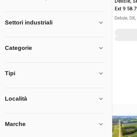
Delisle, 
Ext 9 58.7
Appezzame
Delisle, SK
Settori industriali
Categorie
Tipi
Località
Marche