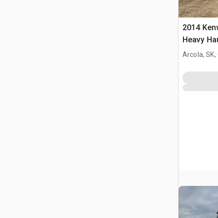
2014 Ken
Heavy Ha
cuccetta p
Arcola, SK
3 assi