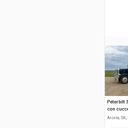
Peterbilt
con cucce
stradale
Arcola, SK