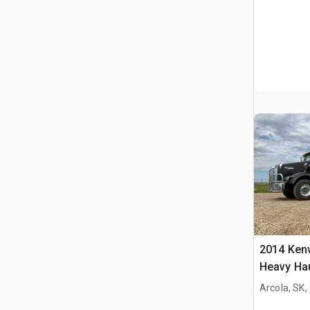
2014 Ken
Heavy Ha
cuccetta p
Arcola, SK
3 assi