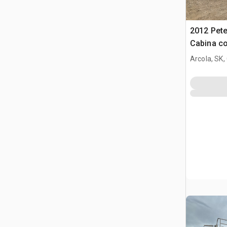
2012 Pete
Cabina co
trattore s
Arcola, SK