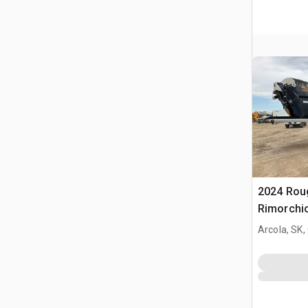
2024 Roug
Rimorchio
posterior
Arcola, SK