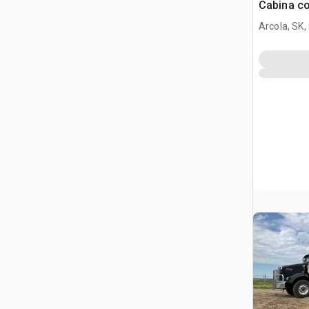
Cabina co
trattore s
Arcola, SK