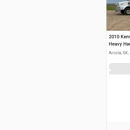
2010 Ken
Heavy Ha
cuccetta p
Arcola, SK
3 assi