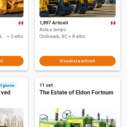
1,897 Articoli
Asta a tempo
County Of Grande Prairie No. 1, AB
+ 5 altro
Chilliwack, BC
+ 8 altro
li
Visualizza articoli
11 set
el giorno
rved
The Estate of Eldon Fortnum