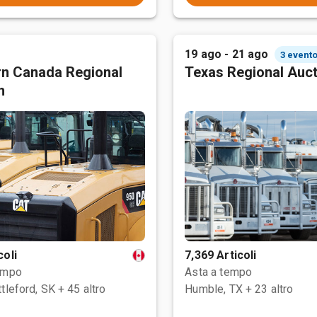
19 ago - 21 ago
3 evento
n Canada Regional
Texas Regional Auc
n
coli
7,369 Articoli
empo
Asta a tempo
tleford, SK
+ 45 altro
Humble, TX
+ 23 altro