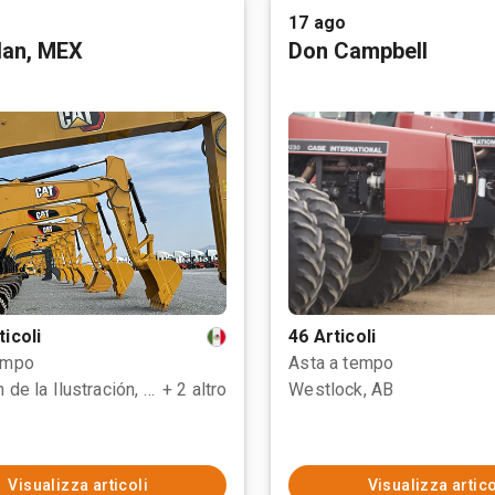
17 ago
tlan, MEX
Don Campbell
ticoli
46 Articoli
empo
Asta a tempo
Polotitlán de la Ilustración, MEX
+ 2 altro
Westlock, AB
Visualizza articoli
Visualizza artico