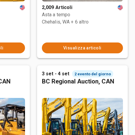
2,009 Articoli
Asta a tempo
Chehalis, WA
+ 6 altro
li
Visualizza articoli
3 set - 4 set
2 evento del giorno
 CAN
BC Regional Auction, CAN