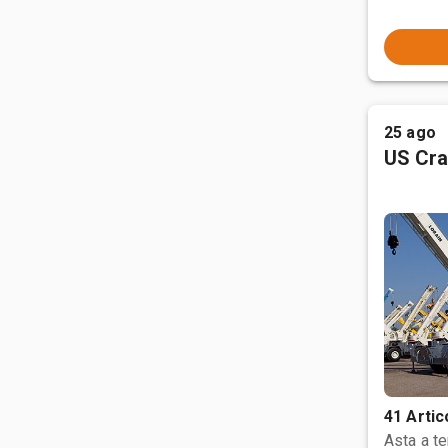
25 ago
US Cra
41 Artic
Asta a t