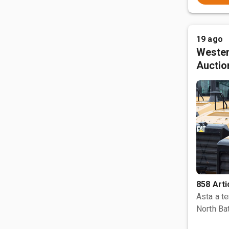
19 ago
Wester
Auctio
858 Arti
Asta a t
North Bat