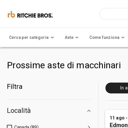
Cerca per categoria
Aste
Come funziona
Prossime aste di macchinari
Filtra
In a
Località
11 ago -
Edmon
Canada (89)