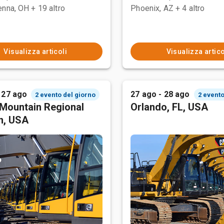
enna, OH
+ 19 altro
Phoenix, AZ
+ 4 altro
Visualizza articoli
Visualizza artico
 27 ago
27 ago - 28 ago
2 evento del giorno
2 evento
Mountain Regional
Orlando, FL, USA
n, USA