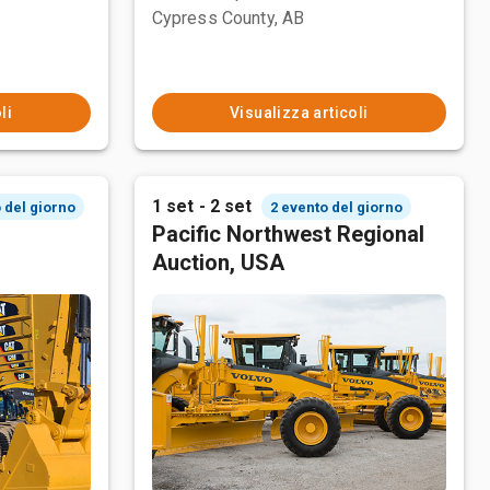
Cypress County, AB
li
Visualizza articoli
1 set - 2 set
 del giorno
2 evento del giorno
Pacific Northwest Regional
Auction, USA