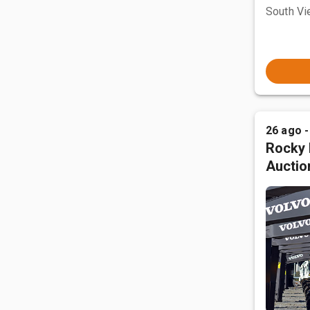
South Vi
26 ago -
Rocky 
Auctio