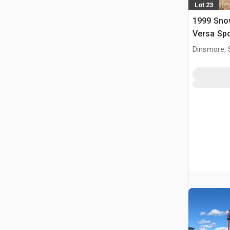
Lot 23
1999 Sno
Versa Spo
Rimorchi
Dinsmore, 
Ribaltabil