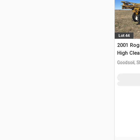
Lot 44
2001 Roga
High Clea
semoven
Goodsoil, 