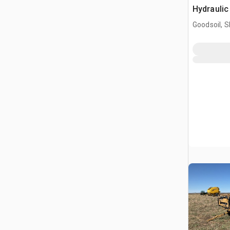
Hydrauli
rotoballe
Goodsoil, 