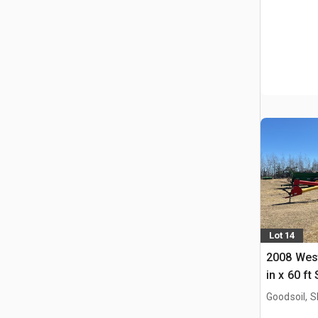
Lot 14
2008 Wes
in x 60 f
grano
Goodsoil, 