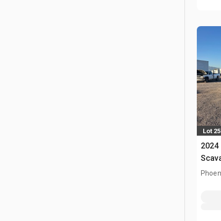
Lot 25
2024 
Scava
Phoen