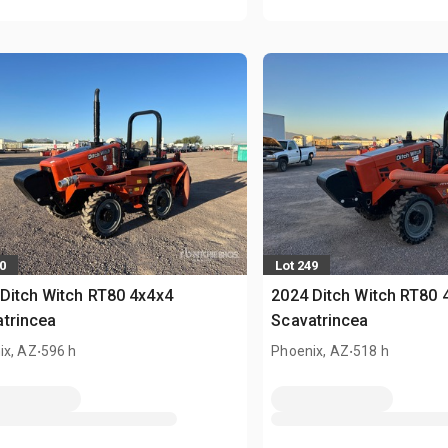
0
Lot 249
Ditch Witch RT80 4x4x4
2024 Ditch Witch RT80 
trincea
Scavatrincea
.
.
ix, AZ
596 h
Phoenix, AZ
518 h