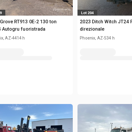
9
Lot 204
Grove RT913 0E-2 130 ton
2023 Ditch Witch JT24 
 Autogru fuoristrada
direzionale
.
.
ix, AZ
4414 h
Phoenix, AZ
534 h