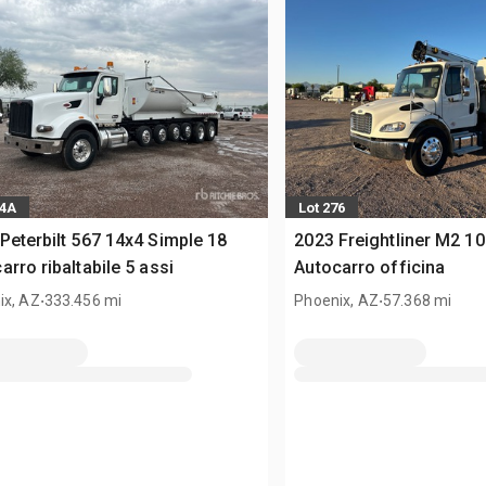
64A
Lot 276
Peterbilt 567 14x4 Simple 18
2023 Freightliner M2 10
arro ribaltabile 5 assi
Autocarro officina
.
.
ix, AZ
333.456 mi
Phoenix, AZ
57.368 mi