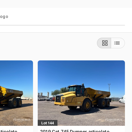
logo
Lot 144
ticolato
2019 Cat 745 Dumper articolato