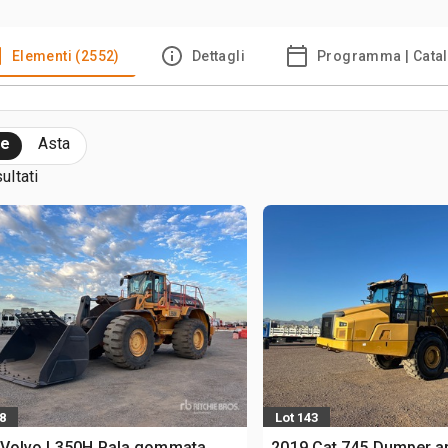
Elementi (2552)
Dettagli
Programma | Cata
te
Asta
sultati
8
Lot 143
 Volvo L350H Pala gommata
2019 Cat 745 Dumper ar