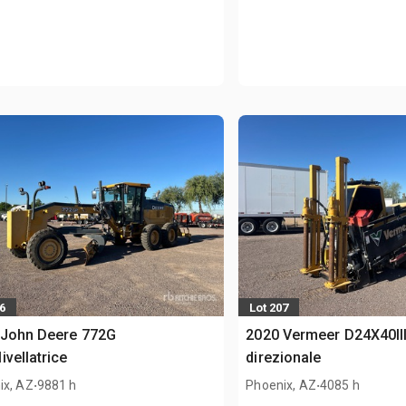
6
Lot 207
 John Deere 772G
2020 Vermeer D24X40III
ivellatrice
direzionale
.
.
ix, AZ
9881 h
Phoenix, AZ
4085 h