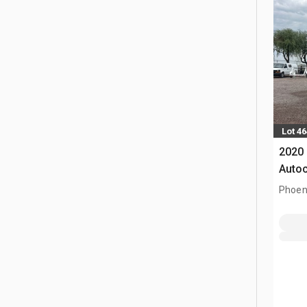
Lot 4
2020 
Autoc
Phoen