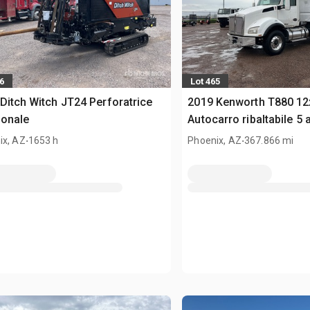
6
Lot 465
Ditch Witch JT24 Perforatrice
2019 Kenworth T880 12
ionale
Autocarro ribaltabile 5 
.
.
ix, AZ
1653 h
Phoenix, AZ
367.866 mi