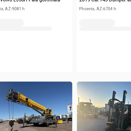
.
.
ix, AZ
9081 h
Phoenix, AZ
6704 h