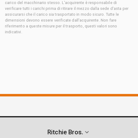
carico del macchinario stesso. L'acquirente è responsabile di
verificare tutti i carichi prima di ritirare il mezzo dalla sede d'asta per
assicurarsi che il carico sia trasportato in modo sicuro. Tutte le
dimensioni devono essere verificate dall'acquirente. Non fare
riferimento a queste misure per il trasporto, questi valori sono
indicativi.
Ritchie Bros.