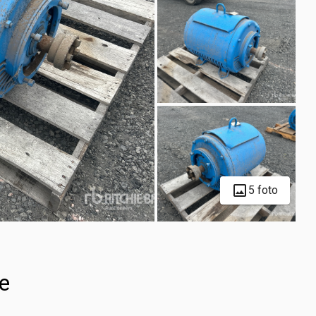
5 foto
le