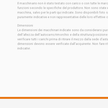
Il macchinario non è stato testato con carico o con tutte le mar
funzioni secondo le specifiche del produttore. Non sono state 
macchina, salvo per le parti qui indicate. Sono disponibili foto
puramente indicative e non rappresentative delle loro effettive 
Dimensioni
Le dimensioni dei macchinari indicate sono da considerarsi pur
dell'altezza dell'autocarro/rimorchio e della struttura/posizion
verificare tutti i carichi prima di ritirare il mezzo dalla sede d'a
dimensioni devono essere verificate dall'acquirente. Non fare ri
indicativi.