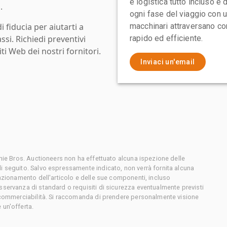
e logistica tutto incluso e
.
ogni fase del viaggio con un
i fiducia per aiutarti a
macchinari attraversano con
assi. Richiedi preventivi
rapido ed efficiente.
ti Web dei nostri fornitori.
Inviaci un'email
chie Bros. Auctioneers non ha effettuato alcuna ispezione delle
i seguito. Salvo espressamente indicato, non verrà fornita alcuna
unzionamento dell'articolo e delle sue componenti, incluso
sservanza di standard o requisiti di sicurezza eventualmente previsti
o commerciabilità. Si raccomanda di prendere personalmente visione
 un'offerta.