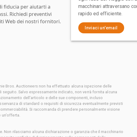
i fiducia per aiutarti a
macchinari attraversano con
assi. Richiedi preventivi
rapido ed efficiente.
ti Web dei nostri fornitori.
Inviaci un'email
chie Bros. Auctioneers non ha effettuato alcuna ispezione delle
i seguito. Salvo espressamente indicato, non verrà fornita alcuna
unzionamento dell'articolo e delle sue componenti, incluso
sservanza di standard o requisiti di sicurezza eventualmente previsti
o commerciabilità. Si raccomanda di prendere personalmente visione
 un'offerta.
ce. Non rilasciamo alcuna dichiarazione o garanzia che il macchinario