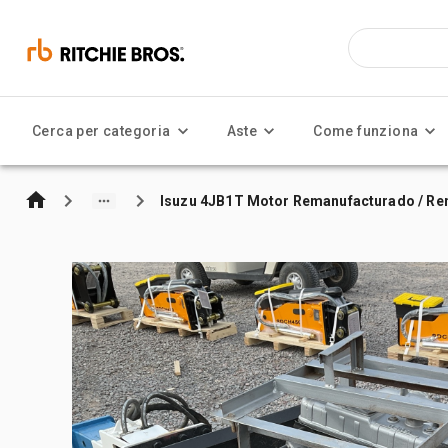
Cerca per categoria
Aste
Come funziona
Isuzu 4JB1T Motor Remanufacturado / R