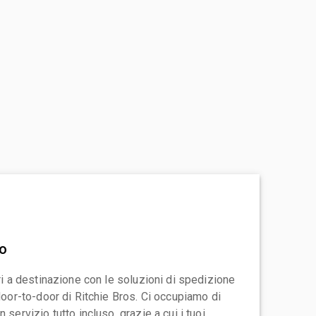
vo
ari a destinazione con le soluzioni di spedizione
 door-to-door di Ritchie Bros. Ci occupiamo di
 servizio tutto incluso, grazie a cui i tuoi