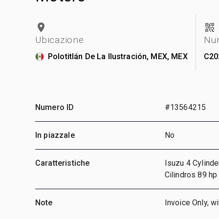
Ubicazione
Num
Polotitlán De La Ilustración, MEX, MEX
C20
Numero ID
#13564215
In piazzale
No
Caratteristiche
Isuzu 4 Cylind
Cilindros 89 hp
Note
Invoice Only, w