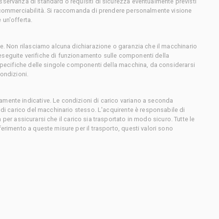
sservanza di standard o requisiti di sicurezza eventualmente previsti
o commerciabilità. Si raccomanda di prendere personalmente visione
 un'offerta.
ce. Non rilasciamo alcuna dichiarazione o garanzia che il macchinario
eseguite verifiche di funzionamento sulle componenti della
 specifiche delle singole componenti della macchina, da considerarsi
condizioni.
amente indicative. Le condizioni di carico variano a seconda
e di carico del macchinario stesso. L'acquirente è responsabile di
sta per assicurarsi che il carico sia trasportato in modo sicuro. Tutte le
ferimento a queste misure per il trasporto, questi valori sono