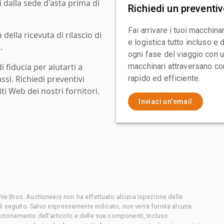
i dalla sede d'asta prima di
Richiedi un preventi
Fai arrivare i tuoi macchin
ella ricevuta di rilascio di
e logistica tutto incluso e
.
ogni fase del viaggio con un
i fiducia per aiutarti a
macchinari attraversano con
assi. Richiedi preventivi
rapido ed efficiente.
ti Web dei nostri fornitori.
Inviaci un'email
chie Bros. Auctioneers non ha effettuato alcuna ispezione delle
i seguito. Salvo espressamente indicato, non verrà fornita alcuna
unzionamento dell'articolo e delle sue componenti, incluso