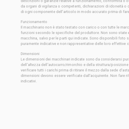
descrizioni o garanzie relative a funzionamento, conformità o o
da organi di vigilanza o competenti, dichiarazioni di idoneità 
di ogni componente dell'articolo in modo accurato prima di fare
Funzionamento
Il macchinario non è stato testato con carico o con tutte le mar
funzioni secondo le specifiche del produttore. Non sono state 
macchina, salvo per le parti qui indicate. Sono disponibili foto
puramente indicative e non rappresentative delle loro effettive 
Dimensioni
Le dimensioni dei macchinari indicate sono da considerarsi pur
dell'altezza dell'autocarro/rimorchio e della struttura/posizion
verificare tutti i carichi prima di ritirare il mezzo dalla sede d'a
dimensioni devono essere verificate dall'acquirente. Non fare ri
indicativi.