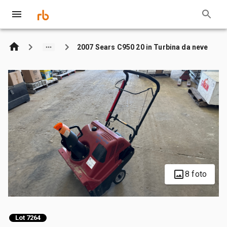
2007 Sears C950 20 in Turbina da neve
8 foto
Lot 7264