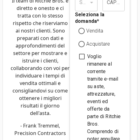
Il team di Ritchie Bros. è
Stato/provincia*
CAP/codice postale*
diretto e onesto e ci
Seleziona la
tratta con lo stesso
domanda
*
rispetto che riserviamo
ai nostri clienti. Sono
Vendita
preparati con dati e
Acquistare
approfondimenti del
settore per mostrare e
Voglio
istruire i clienti,
rimanere al
collaborando con voi per
corrente
individuare i tempi di
tramite e-mail
vendita ottimali e
su aste,
consigliandovi su come
attrezzature,
ottenere i migliori
eventi ed
risultati il ​​giorno
offerte da
dell'asta.
parte di Ritchie
Bros.
- Frank Tremmel,
Comprendo di
Precision Contractors
poter annullare