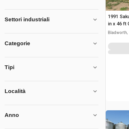
1991 Sak
Settori industriali
in x 46 f
Bladworth,
Categorie
Tipi
Località
Anno