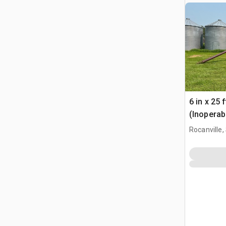
6 in x 25 
(Inoperab
Rocanville,