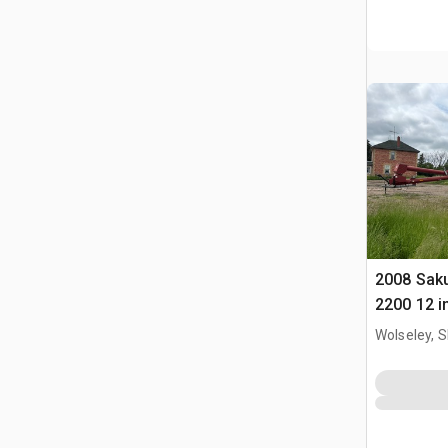
2008 Sak
2200 12 i
Coclea g
Wolseley, 