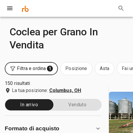
Coclea per Grano In
Vendita
Filtra e ordina
Posizione
Asta
Fai u
1
150 risultati
La tua posizione:
Columbus, OH
In arrivo
Venduto
Formato di acquisto