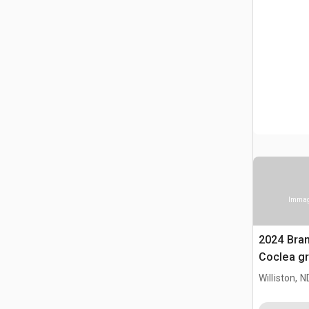
Immagi
2024 Bran
Coclea g
Williston, N