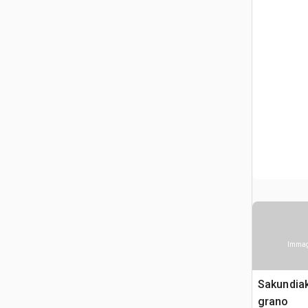
Immagi
Sakundia
grano