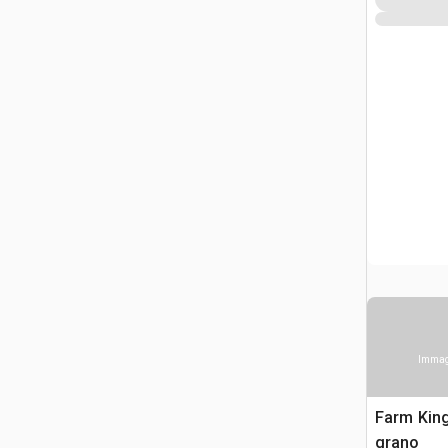
Immagi
Farm Kin
grano