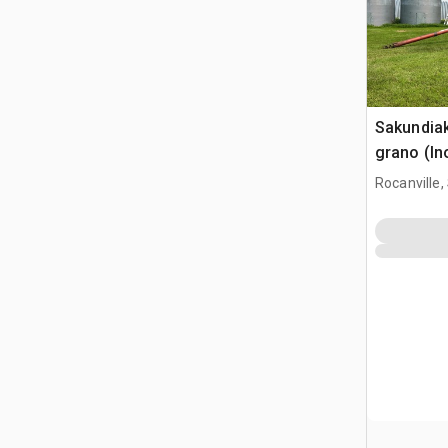
Sakundia
grano (In
Rocanville,