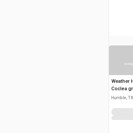
Immagi
Weather H
Coclea g
Humble, T