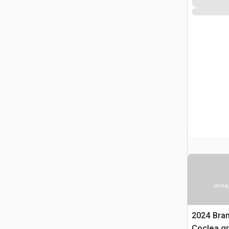
Immagi
2024 Bran
Coclea g