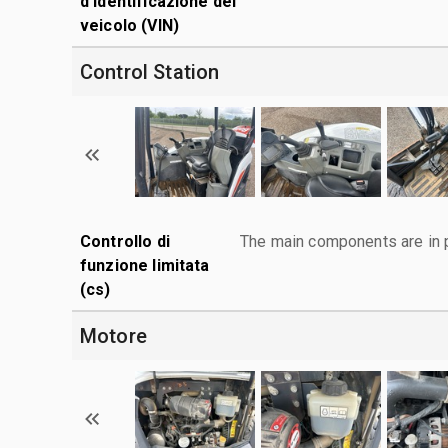
d’identificazione del
veicolo (VIN)
Control Station
Controllo di
The main components are in p
funzione limitata
(cs)
Motore