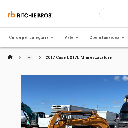
Cerca per categoria
Aste
Come funziona
2017 Case CX17C Mini escavatore