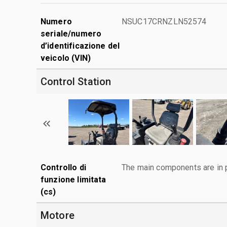
Numero
NSUC17CRNZLN52574
seriale/numero
d’identificazione del
veicolo (VIN)
Control Station
Controllo di
The main components are in p
funzione limitata
(cs)
Motore