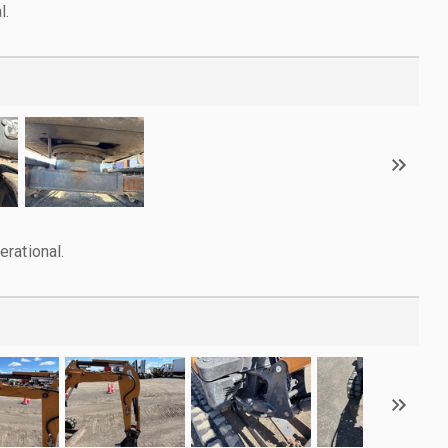
l.
rational.