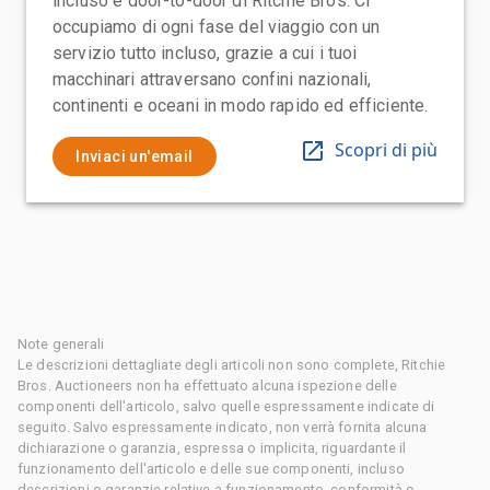
incluso e door-to-door di Ritchie Bros. Ci
occupiamo di ogni fase del viaggio con un
servizio tutto incluso, grazie a cui i tuoi
macchinari attraversano confini nazionali,
continenti e oceani in modo rapido ed efficiente.
Scopri di più
Inviaci un'email
Note generali
Le descrizioni dettagliate degli articoli non sono complete, Ritchie
Bros. Auctioneers non ha effettuato alcuna ispezione delle
componenti dell'articolo, salvo quelle espressamente indicate di
seguito. Salvo espressamente indicato, non verrà fornita alcuna
dichiarazione o garanzia, espressa o implicita, riguardante il
funzionamento dell'articolo e delle sue componenti, incluso
descrizioni o garanzie relative a funzionamento, conformità o