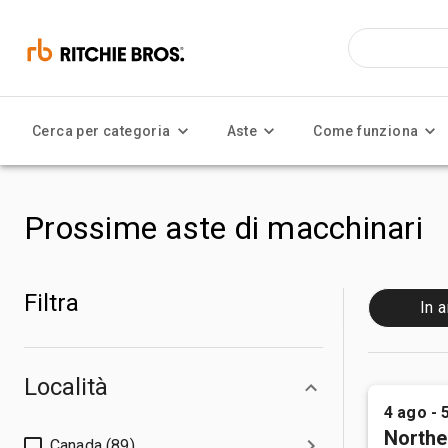
Cerca per categoria
Aste
Come funziona
Prossime aste di macchinari
Filtra
In a
Località
4 ago - 
Northe
Canada (89)