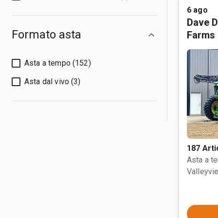
6 ago
Dave D
Formato asta
Farms 
Asta a tempo (152)
Asta dal vivo (3)
187 Arti
Asta a t
Valleyvi