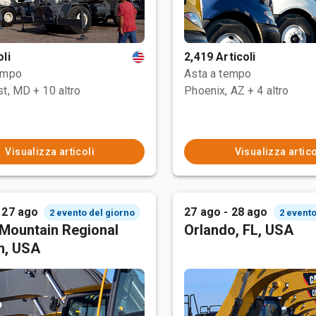
oli
2,419 Articoli
empo
Asta a tempo
st, MD
+ 10 altro
Phoenix, AZ
+ 4 altro
Visualizza articoli
Visualizza artico
 27 ago
27 ago - 28 ago
2 evento del giorno
2 evento
Mountain Regional
Orlando, FL, USA
n, USA