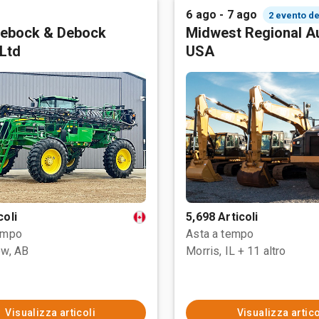
6 ago - 7 ago
2 evento de
ebock & Debock
Midwest Regional Au
Ltd
USA
coli
5,698 Articoli
empo
Asta a tempo
ew, AB
Morris, IL
+ 11 altro
Visualizza articoli
Visualizza artico