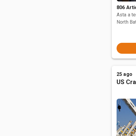
806 Arti
Asta a t
North Bat
25 ago
US Cra