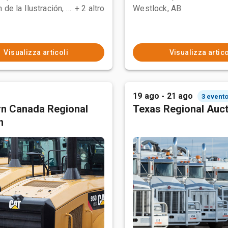
Polotitlán de la Ilustración, MEX
+ 2 altro
Westlock, AB
Visualizza articoli
Visualizza artico
19 ago - 21 ago
3 evento
n Canada Regional
Texas Regional Auc
n