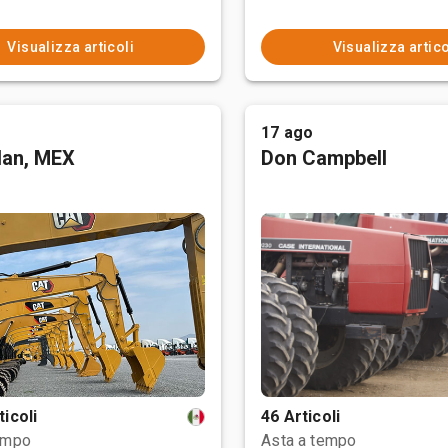
Visualizza articoli
Visualizza artico
17 ago
tlan, MEX
Don Campbell
ticoli
46 Articoli
empo
Asta a tempo