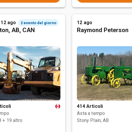
 12 ago
12 ago
2 evento del giorno
ton, AB, CAN
Raymond Peterson
ticoli
414 Articoli
empo
Asta a tempo
B
+ 19 altro
Stony Plain, AB