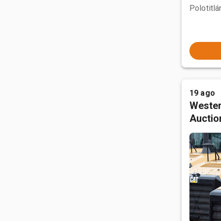
19 ago
Wester
Auctio